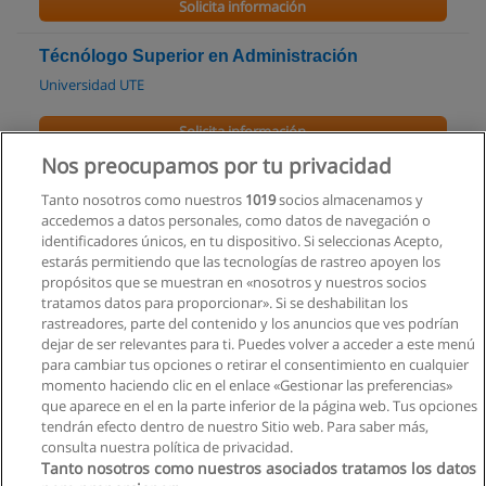
Solicita información
Técnólogo Superior en Administración
Universidad UTE
Solicita información
Nos preocupamos por tu privacidad
Carrera de Economía
Tanto nosotros como nuestros
1019
socios almacenamos y
Universidad Católica de Cuenca
accedemos a datos personales, como datos de navegación o
identificadores únicos, en tu dispositivo. Si seleccionas Acepto,
Solicita información
estarás permitiendo que las tecnologías de rastreo apoyen los
propósitos que se muestran en «nosotros y nuestros socios
tratamos datos para proporcionar». Si se deshabilitan los
Carrera de Ingeniería Comercial
rastreadores, parte del contenido y los anuncios que ves podrían
Universidad Católica de Cuenca
dejar de ser relevantes para ti. Puedes volver a acceder a este menú
para cambiar tus opciones o retirar el consentimiento en cualquier
Solicita información
momento haciendo clic en el enlace «Gestionar las preferencias»
que aparece en el en la parte inferior de la página web. Tus opciones
tendrán efecto dentro de nuestro Sitio web. Para saber más,
consulta nuestra política de privacidad.
Tanto nosotros como nuestros asociados tratamos los datos