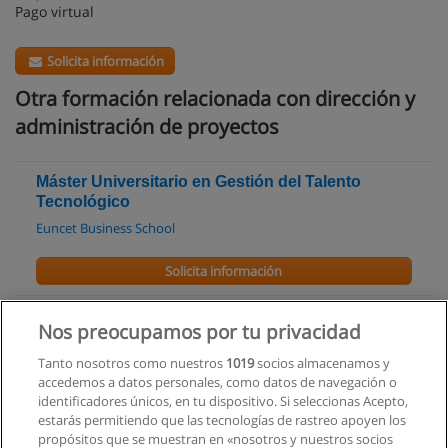
Pago virtual
Solicita información
Otra formación relacionada con dirección y
administración de proyectos
Máster Universitario en Gestión del Talento
Tecnológico
Euncet Business School
Solicita información
Máster Internacional en Dirección y Gestión de
Nos preocupamos por tu privacidad
Proyectos
Fundación General de la Universidad de Salamanca
Tanto nosotros como nuestros
1019
socios almacenamos y
accedemos a datos personales, como datos de navegación o
identificadores únicos, en tu dispositivo. Si seleccionas Acepto,
Solicita información
estarás permitiendo que las tecnologías de rastreo apoyen los
propósitos que se muestran en «nosotros y nuestros socios