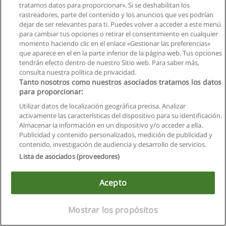
Maestría Universitaria en Gestión de Proyectos /
tratamos datos para proporcionar». Si se deshabilitan los
Project Management
rastreadores, parte del contenido y los anuncios que ves podrían
dejar de ser relevantes para ti. Puedes volver a acceder a este menú
Universidad Internacional de Valencia (VIU)
para cambiar tus opciones o retirar el consentimiento en cualquier
momento haciendo clic en el enlace «Gestionar las preferencias»
Solicita información
que aparece en el en la parte inferior de la página web. Tus opciones
tendrán efecto dentro de nuestro Sitio web. Para saber más,
Maestría en Gestión de Proyectos
consulta nuestra política de privacidad.
Tanto nosotros como nuestros asociados tratamos los datos
UPACIFICOnline
para proporcionar:
Solicita información
Utilizar datos de localización geográfica precisa. Analizar
activamente las características del dispositivo para su identificación.
Almacenar la información en un dispositivo y/o acceder a ella.
Máster Universitario en Dirección y Gestión de
Publicidad y contenido personalizados, medición de publicidad y
Proyectos
contenido, investigación de audiencia y desarrollo de servicios.
UNIE Universidad
Lista de asociados (proveedores)
Solicita información
Acepto
Maestría Dirección Y Gestión De Asociaciones,
Ong Y Entidades Sin Lucro + Maestría
Mostrar los propósitos
Cooperación Internacional