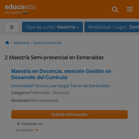
ecuador
Tipo de curso:
Maestría
Modalidad / Lugar:
Semi
Maestría
Semi-presencial
2
Maestría Semi-presencial en Esmeraldas
Maestría en Docencia, mención Gestión en
Desarrollo del Currículo
Universidad Técnica Luis Vargas Torres de Esmeraldas
Categoría:
Profesorado - Docencia
Modalidad:
Semi-presencial
Solicita información
Impartido en:
Esmeraldas