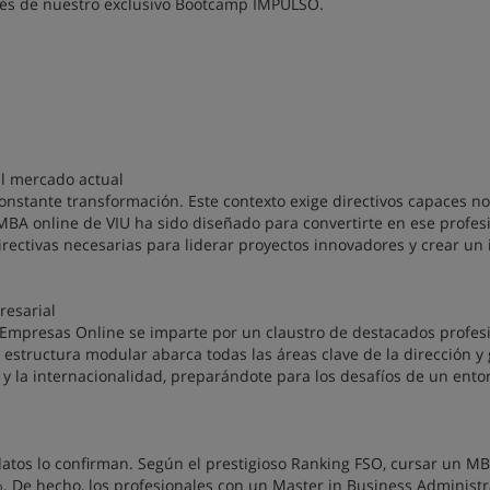
avés de nuestro exclusivo Bootcamp IMPULSO.
el mercado actual
nstante transformación. Este contexto exige directivos capaces no
l MBA online de VIU ha sido diseñado para convertirte en ese profesi
irectivas necesarias para liderar proyectos innovadores y crear un
resarial
e Empresas Online se imparte por un claustro de destacados profes
 estructura modular abarca todas las áreas clave de la dirección y 
 y la internacionalidad, preparándote para los desafíos de un ento
s datos lo confirman. Según el prestigioso Ranking FSO, cursar un M
. De hecho, los profesionales con un Master in Business Administr