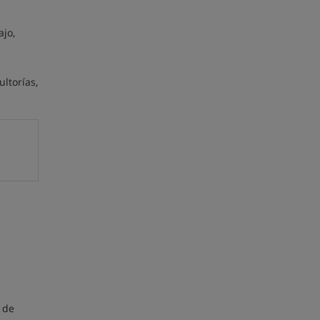
ajo,
ltorías,
o de