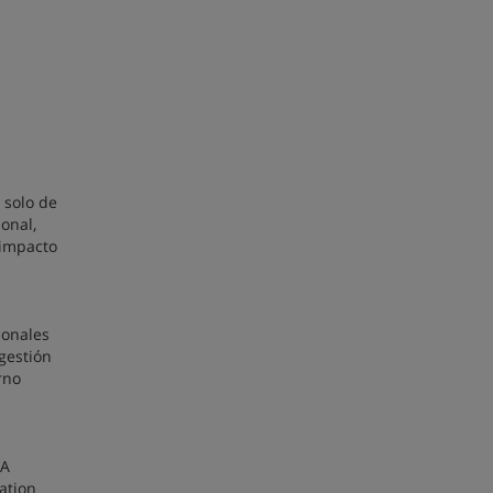
 solo de
onal,
 impacto
ionales
gestión
rno
BA
ation