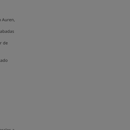
a
o Auren,
grabadas
r de
tado
orales a