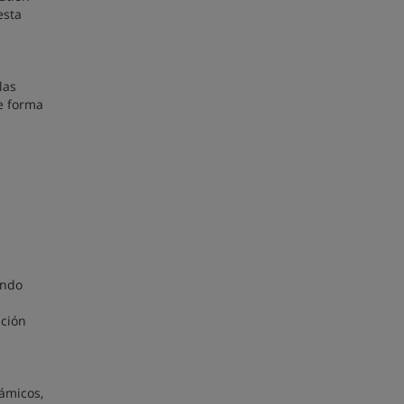
esta
las
de forma
undo
ación
námicos,