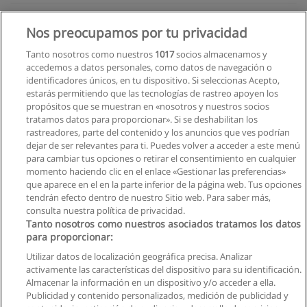
Carrera de Fotografía Profesional
Nos preocupamos por tu privacidad
L.E.X.A - Tecnológico Latinoamericano de Expresiones
Artísticas.
Tanto nosotros como nuestros
1017
socios almacenamos y
accedemos a datos personales, como datos de navegación o
Solicita información
identificadores únicos, en tu dispositivo. Si seleccionas Acepto,
estarás permitiendo que las tecnologías de rastreo apoyen los
propósitos que se muestran en «nosotros y nuestros socios
Carrera de Diseño
tratamos datos para proporcionar». Si se deshabilitan los
Pontificia Universidad Católica del Ecuador Sede Santo
rastreadores, parte del contenido y los anuncios que ves podrían
Domingo
dejar de ser relevantes para ti. Puedes volver a acceder a este menú
para cambiar tus opciones o retirar el consentimiento en cualquier
Solicita información
momento haciendo clic en el enlace «Gestionar las preferencias»
que aparece en el en la parte inferior de la página web. Tus opciones
tendrán efecto dentro de nuestro Sitio web. Para saber más,
consulta nuestra política de privacidad.
Tanto nosotros como nuestros asociados tratamos los datos
para proporcionar:
Reglas de uso
Utilizar datos de localización geográfica precisa. Analizar
activamente las características del dispositivo para su identificación.
Privacidad de datos
Almacenar la información en un dispositivo y/o acceder a ella.
Publicidad y contenido personalizados, medición de publicidad y
Contactar con Educaedu