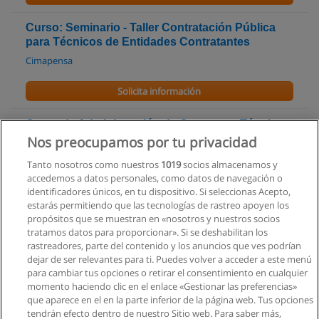
Curso: Seminario - Taller Contratación Pública
para Técnicos de Entidades Contratantes
Cimapensa
Solicita información
Curso de Administración de Contratos; Términos
de Referencia y Especificaciones Técnicas
Nos preocupamos por tu privacidad
Cimapensa
Tanto nosotros como nuestros
1019
socios almacenamos y
accedemos a datos personales, como datos de navegación o
Solicita información
identificadores únicos, en tu dispositivo. Si seleccionas Acepto,
estarás permitiendo que las tecnologías de rastreo apoyen los
propósitos que se muestran en «nosotros y nuestros socios
Curso de Actualización de la Codificación de la
tratamos datos para proporcionar». Si se deshabilitan los
SERCOP para Proveedores
rastreadores, parte del contenido y los anuncios que ves podrían
Cimapensa
dejar de ser relevantes para ti. Puedes volver a acceder a este menú
para cambiar tus opciones o retirar el consentimiento en cualquier
Solicita información
momento haciendo clic en el enlace «Gestionar las preferencias»
que aparece en el en la parte inferior de la página web. Tus opciones
tendrán efecto dentro de nuestro Sitio web. Para saber más,