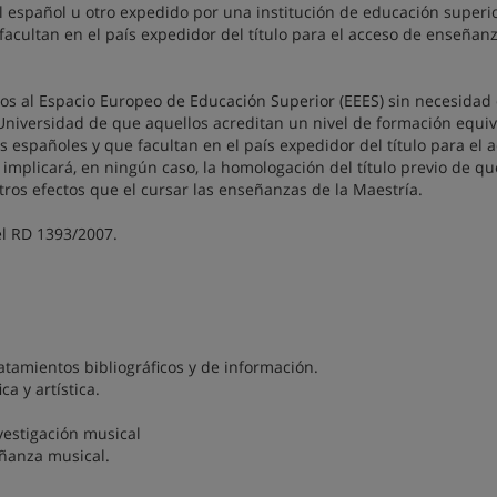
al español u otro expedido por una institución de educación superi
acultan en el país expedidor del título para el acceso de enseñan
s al Espacio Europeo de Educación Superior (EEES) sin necesidad
Universidad de que aquellos acreditan un nivel de formación equi
es españoles y que facultan en el país expedidor del título para el 
implicará, en ningún caso, la homologación del título previo de qu
tros efectos que el cursar las enseñanzas de la Maestría.
el RD 1393/2007.
amientos bibliográficos y de información.
a y artística.
vestigación musical
eñanza musical.