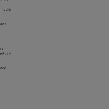
ormación
 una
era
entos y
onal
n