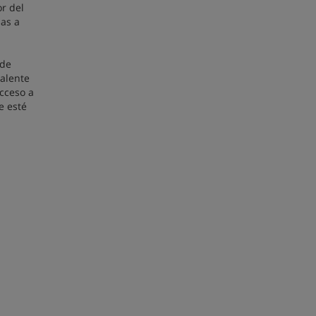
or del
zas a
 de
valente
acceso a
e esté