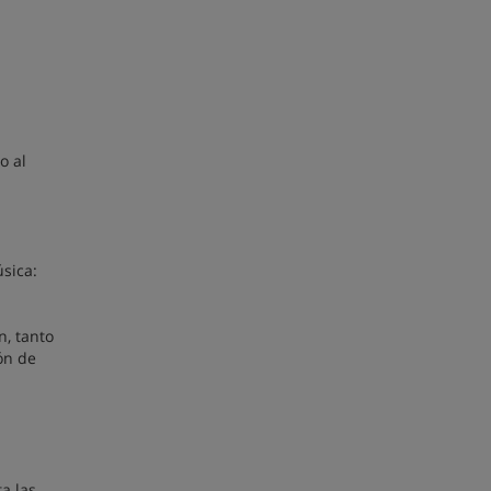
o al
úsica:
n, tanto
ón de
a las