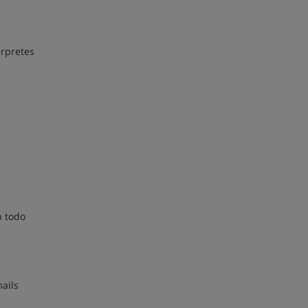
érpretes
n todo
mails