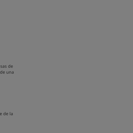
esas de
 de una
e de la