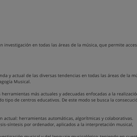
en investigación en todas las áreas de la música, que permite acces
nda y actual de las diversas tendencias en todas las áreas de la m
agogía Musical.
s herramientas más actuales y adecuadas enfocadas a la realizació
do tipo de centros educativos. De este modo se busca la consecuci
actual: herramientas automáticas, algorítmicas y colaborativas.
is-síntesis por ordenador, aplicados a la interpretación musical,
stigación musical y del lenguaje musicológico, teniendo en cuent