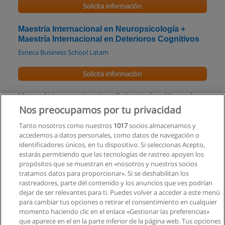
Solicita información
Maestría Internacional en Neuropsicología +
Maestría Internacional en Deterioros Cognitivos
Esneca Business School Latam
Solicita información
Maestría Internacional en Psicología + Maestría
Internacional en Counselling y Gestalt
Nos preocupamos por tu privacidad
Esneca Business School Latam
Tanto nosotros como nuestros
1017
socios almacenamos y
accedemos a datos personales, como datos de navegación o
Solicita información
identificadores únicos, en tu dispositivo. Si seleccionas Acepto,
estarás permitiendo que las tecnologías de rastreo apoyen los
propósitos que se muestran en «nosotros y nuestros socios
Máster de Formación Permanente en Psicología
tratamos datos para proporcionar». Si se deshabilitan los
del Deporte
rastreadores, parte del contenido y los anuncios que ves podrían
UNIE Universidad
dejar de ser relevantes para ti. Puedes volver a acceder a este menú
para cambiar tus opciones o retirar el consentimiento en cualquier
Solicita información
momento haciendo clic en el enlace «Gestionar las preferencias»
que aparece en el en la parte inferior de la página web. Tus opciones