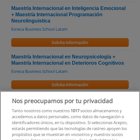
Maestría Internacional en Inteligencia Emocional
+ Maestría Internacional Programación
Neurolinguistica
Esneca Business School Latam
Solicita información
Maestría Internacional en Neuropsicología +
Maestría Internacional en Deterioros Cognitivos
Esneca Business School Latam
Solicita información
Maestría Internacional en Psicología + Maestría
Nos preocupamos por tu privacidad
Internacional en Counselling y Gestalt
Tanto nosotros como nuestros
1017
socios almacenamos y
Esneca Business School Latam
accedemos a datos personales, como datos de navegación o
identificadores únicos, en tu dispositivo. Si seleccionas Acepto,
Solicita información
estarás permitiendo que las tecnologías de rastreo apoyen los
propósitos que se muestran en «nosotros y nuestros socios