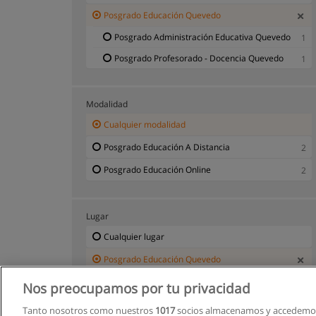
Posgrado Educación Quevedo
Posgrado Administración Educativa Quevedo
1
Posgrado Profesorado - Docencia Quevedo
1
Modalidad
Cualquier modalidad
Posgrado Educación A Distancia
2
Posgrado Educación Online
2
Lugar
Cualquier lugar
Posgrado Educación Quevedo
Nos preocupamos por tu privacidad
Tanto nosotros como nuestros
1017
socios almacenamos y accedemos