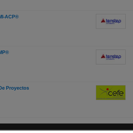
PMI-ACP®
PMP®
 De Proyectos