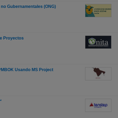
s no Gubernamentales (ONG)
de Proyectos
s PMBOK Usando MS Project
™