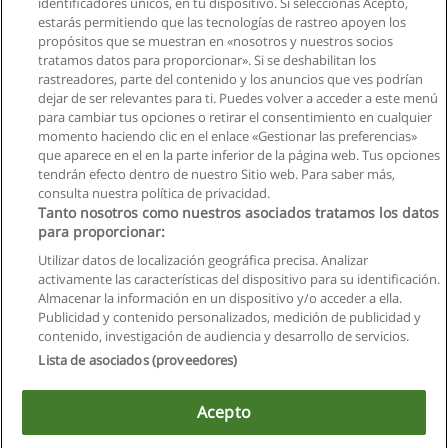
identificadores únicos, en tu dispositivo. Si seleccionas Acepto,
Solicita información
estarás permitiendo que las tecnologías de rastreo apoyen los
propósitos que se muestran en «nosotros y nuestros socios
tratamos datos para proporcionar». Si se deshabilitan los
Curso de Planificación y Control Financiero
rastreadores, parte del contenido y los anuncios que ves podrían
Centro de Formación Empresarial
dejar de ser relevantes para ti. Puedes volver a acceder a este menú
para cambiar tus opciones o retirar el consentimiento en cualquier
Solicita información
momento haciendo clic en el enlace «Gestionar las preferencias»
que aparece en el en la parte inferior de la página web. Tus opciones
tendrán efecto dentro de nuestro Sitio web. Para saber más,
consulta nuestra política de privacidad.
Tanto nosotros como nuestros asociados tratamos los datos
para proporcionar:
Reglas de uso
Utilizar datos de localización geográfica precisa. Analizar
activamente las características del dispositivo para su identificación.
Privacidad de datos
Almacenar la información en un dispositivo y/o acceder a ella.
Publicidad y contenido personalizados, medición de publicidad y
Contactar con Educaedu
contenido, investigación de audiencia y desarrollo de servicios.
Lista de asociados (proveedores)
Copyright © Educaedu Business S.L. - CIF : B-95610580: -
www.educaedu.com.ec
Acepto