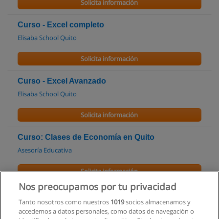
Solicita información
Curso - Excel completo
Elisaba School Quito
Solicita información
Curso - Excel Avanzado
Elisaba School Quito
Solicita información
Curso: Clases de Economía en Quito
Asesoría Educativa
Solicita información
Nos preocupamos por tu privacidad
Curso de Identificación de dólares falsos
Tanto nosotros como nuestros
1019
socios almacenamos y
Centro de Formación Empresarial
accedemos a datos personales, como datos de navegación o