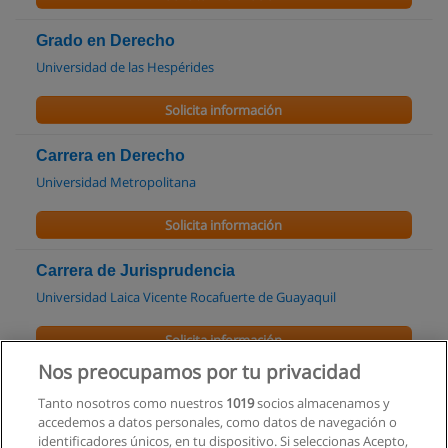
Grado en Derecho
Universidad de las Hespérides
Solicita información
Carrera en Derecho
Universidad Metropolitana
Solicita información
Carrera de Jurisprudencia
Universidad Laica Vicente Rocafuerte de Guayaquil
Solicita información
Nos preocupamos por tu privacidad
Carrera de Derecho
Tanto nosotros como nuestros
1019
socios almacenamos y
Universidad Católica de Santiago de Guayaquil
accedemos a datos personales, como datos de navegación o
identificadores únicos, en tu dispositivo. Si seleccionas Acepto,