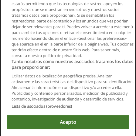
Solicita información
estarás permitiendo que las tecnologías de rastreo apoyen los
propósitos que se muestran en «nosotros y nuestros socios
tratamos datos para proporcionar». Si se deshabilitan los
Curso - Taller Intensivo del COGEP 2019
rastreadores, parte del contenido y los anuncios que ves podrían
Ius Lex Ecuador
dejar de ser relevantes para ti. Puedes volver a acceder a este menú
para cambiar tus opciones o retirar el consentimiento en cualquier
Solicita información
momento haciendo clic en el enlace «Gestionar las preferencias»
que aparece en el en la parte inferior de la página web. Tus opciones
tendrán efecto dentro de nuestro Sitio web. Para saber más,
consulta nuestra política de privacidad.
Tanto nosotros como nuestros asociados tratamos los datos
para proporcionar:
Reglas de uso
Utilizar datos de localización geográfica precisa. Analizar
activamente las características del dispositivo para su identificación.
Privacidad de datos
Almacenar la información en un dispositivo y/o acceder a ella.
Publicidad y contenido personalizados, medición de publicidad y
Contactar con Educaedu
contenido, investigación de audiencia y desarrollo de servicios.
Lista de asociados (proveedores)
Copyright © Educaedu Business S.L. - CIF : B-95610580: -
www.educaedu.com.ec
Acepto