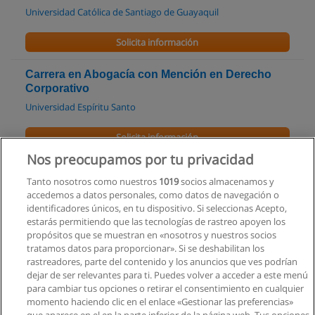
Universidad Católica de Santiago de Guayaquil
Solicita información
Carrera en Abogacía con Mención en Derecho
Corporativo
Universidad Espíritu Santo
Solicita información
Nos preocupamos por tu privacidad
Carrera en Derecho
Tanto nosotros como nuestros
1019
socios almacenamos y
Universidad Metropolitana
accedemos a datos personales, como datos de navegación o
identificadores únicos, en tu dispositivo. Si seleccionas Acepto,
Solicita información
estarás permitiendo que las tecnologías de rastreo apoyen los
propósitos que se muestran en «nosotros y nuestros socios
tratamos datos para proporcionar». Si se deshabilitan los
Abogacía con Mención en Derecho Social
rastreadores, parte del contenido y los anuncios que ves podrían
Universidad Espíritu Santo
dejar de ser relevantes para ti. Puedes volver a acceder a este menú
para cambiar tus opciones o retirar el consentimiento en cualquier
Solicita información
momento haciendo clic en el enlace «Gestionar las preferencias»