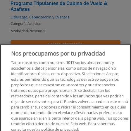
Programa Tripulantes de Cabina de Vuelo &
Azafatas
Liderazgo, Capacitación y Eventos
Categoría:
Aviación
Modalidad:
Presencial
Solicita información
Nos preocupamos por tu privacidad
Impartido en:
Quito
Tanto nosotros como nuestros
1017
socios almacenamos y
accedemos a datos personales, como datos de navegación o
identificadores únicos, en tu dispositivo. Si seleccionas Acepto,
estarás permitiendo que las tecnologías de rastreo apoyen los
propósitos que se muestran en «nosotros y nuestros socios
tratamos datos para proporcionar». Si se deshabilitan los
rastreadores, parte del contenido y los anuncios que ves podrían
dejar de ser relevantes para ti. Puedes volver a acceder a este menú
para cambiar tus opciones o retirar el consentimiento en cualquier
momento haciendo clic en el enlace «Gestionar las preferencias»
que aparece en el en la parte inferior de la página web. Tus opciones
tendrán efecto dentro de nuestro Sitio web. Para saber más,
consulta nuestra política de privacidad.