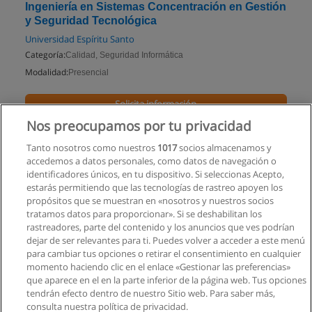
Ingeniería en Sistemas Concentración en Gestión
y Seguridad Tecnológica
Universidad Espíritu Santo
Categoría:
Calidad, Seguridad Informática
Modalidad:
Presencial
Solicita información
Nos preocupamos por tu privacidad
Impartido en:
Samborondón
Tanto nosotros como nuestros
1017
socios almacenamos y
accedemos a datos personales, como datos de navegación o
identificadores únicos, en tu dispositivo. Si seleccionas Acepto,
estarás permitiendo que las tecnologías de rastreo apoyen los
propósitos que se muestran en «nosotros y nuestros socios
tratamos datos para proporcionar». Si se deshabilitan los
rastreadores, parte del contenido y los anuncios que ves podrían
dejar de ser relevantes para ti. Puedes volver a acceder a este menú
para cambiar tus opciones o retirar el consentimiento en cualquier
momento haciendo clic en el enlace «Gestionar las preferencias»
que aparece en el en la parte inferior de la página web. Tus opciones
tendrán efecto dentro de nuestro Sitio web. Para saber más,
consulta nuestra política de privacidad.