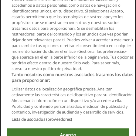
Universidad Técnica de Machala
accedemos a datos personales, como datos de navegación o
identificadores únicos, en tu dispositivo. Si seleccionas Acepto,
Solicita información
estarás permitiendo que las tecnologías de rastreo apoyen los
propósitos que se muestran en «nosotros y nuestros socios
tratamos datos para proporcionar». Si se deshabilitan los
Carrera de Acuacultura
rastreadores, parte del contenido y los anuncios que ves podrían
Universidad Técnica de Machala
dejar de ser relevantes para ti. Puedes volver a acceder a este menú
para cambiar tus opciones o retirar el consentimiento en cualquier
Solicita información
momento haciendo clic en el enlace «Gestionar las preferencias»
que aparece en el en la parte inferior de la página web. Tus opciones
tendrán efecto dentro de nuestro Sitio web. Para saber más,
consulta nuestra política de privacidad.
Tanto nosotros como nuestros asociados tratamos los datos
para proporcionar:
Reglas de uso
Utilizar datos de localización geográfica precisa. Analizar
activamente las características del dispositivo para su identificación.
Privacidad de datos
Almacenar la información en un dispositivo y/o acceder a ella.
Publicidad y contenido personalizados, medición de publicidad y
Contactar con Educaedu
contenido, investigación de audiencia y desarrollo de servicios.
Lista de asociados (proveedores)
Copyright © Educaedu Business S.L. - CIF : B-95610580: -
www.educaedu.com.ec
Acepto