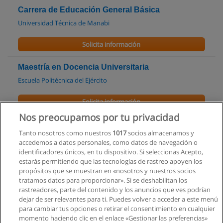
Carrera de Educación General Básica
Universidad Técnica de Manabi
Solicita información
Maestría en Docencia Universitaria
Escuela Politécnica del Ejército
Solicita información
Nos preocupamos por tu privacidad
Diplomado en Gestión para el Aprendizaje
Tanto nosotros como nuestros
1017
socios almacenamos y
Escuela Politécnica del Ejército
accedemos a datos personales, como datos de navegación o
identificadores únicos, en tu dispositivo. Si seleccionas Acepto,
Solicita información
estarás permitiendo que las tecnologías de rastreo apoyen los
propósitos que se muestran en «nosotros y nuestros socios
tratamos datos para proporcionar». Si se deshabilitan los
Carrera en Educación Básica
rastreadores, parte del contenido y los anuncios que ves podrían
Pontificia Universidad Católica del Ecuador
dejar de ser relevantes para ti. Puedes volver a acceder a este menú
para cambiar tus opciones o retirar el consentimiento en cualquier
Solicita información
momento haciendo clic en el enlace «Gestionar las preferencias»