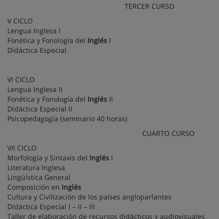
TERCER CURSO
V CICLO
Lengua Inglesa I
Fonética y Fonología del
Inglés
I
Didáctica Especial
VI CICLO
Lengua Inglesa II
Fonética y Fonología del
Inglés
II
Didáctica Especial II
Psicopedagogía (seminario 40 horas)
CUARTO CURSO
VII CICLO
Morfología y Sintaxis del
Inglés
I
Literatura Inglesa
Lingüística General
Composición en
Inglés
Cultura y Civilización de los países angloparlantes
Didáctica Especial I – II – III
Taller de elaboración de recursos didácticos y audiovisuales