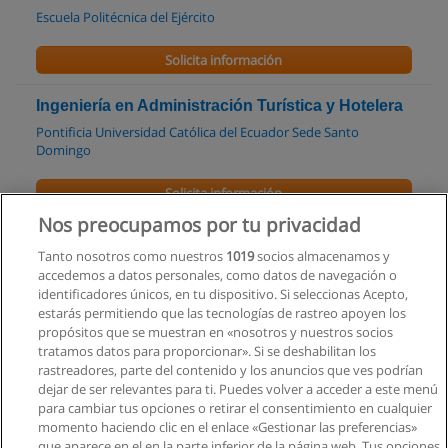
Escuela Politécnica del Ejército
Solicita información
Ingeniería en Administración Turística y Hotelera
Pontificia Universidad Católica del Ecuador Sede Santo
Domingo
Solicita información
Nos preocupamos por tu privacidad
Carrera de Administración Turística
Tanto nosotros como nuestros
1019
socios almacenamos y
Universidad Tecnológica San Antonio de Machala
accedemos a datos personales, como datos de navegación o
identificadores únicos, en tu dispositivo. Si seleccionas Acepto,
Solicita información
estarás permitiendo que las tecnologías de rastreo apoyen los
propósitos que se muestran en «nosotros y nuestros socios
tratamos datos para proporcionar». Si se deshabilitan los
Maestría en Turismo
rastreadores, parte del contenido y los anuncios que ves podrían
Universidad Tecnológica Empresarial de Guayaquil
dejar de ser relevantes para ti. Puedes volver a acceder a este menú
para cambiar tus opciones o retirar el consentimiento en cualquier
Solicita información
momento haciendo clic en el enlace «Gestionar las preferencias»
que aparece en el en la parte inferior de la página web. Tus opciones