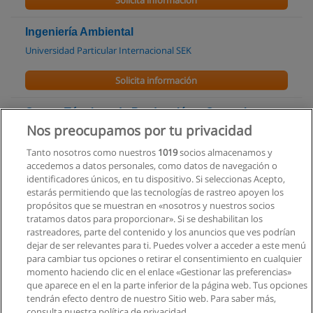
Solicita información
Ingeniería Ambiental
Universidad Particular Internacional SEK
Solicita información
Curso: Técnicas de Producción y Operaciones:
Tecnologías y Medio Ambiente
Nos preocupamos por tu privacidad
AITI-PICI Centro de Capacitación en Informática
Tanto nosotros como nuestros
1019
socios almacenamos y
accedemos a datos personales, como datos de navegación o
Solicita información
identificadores únicos, en tu dispositivo. Si seleccionas Acepto,
estarás permitiendo que las tecnologías de rastreo apoyen los
propósitos que se muestran en «nosotros y nuestros socios
Maestría en Desarrollo Regional y Planificación
tratamos datos para proporcionar». Si se deshabilitan los
Territorial
rastreadores, parte del contenido y los anuncios que ves podrían
Pontificia Universidad Católica del Ecuador
dejar de ser relevantes para ti. Puedes volver a acceder a este menú
para cambiar tus opciones o retirar el consentimiento en cualquier
Solicita información
momento haciendo clic en el enlace «Gestionar las preferencias»
que aparece en el en la parte inferior de la página web. Tus opciones
tendrán efecto dentro de nuestro Sitio web. Para saber más,
consulta nuestra política de privacidad.