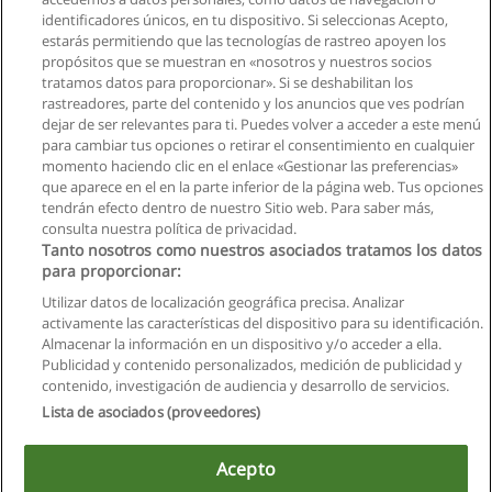
identificadores únicos, en tu dispositivo. Si seleccionas Acepto,
Solicita información
estarás permitiendo que las tecnologías de rastreo apoyen los
propósitos que se muestran en «nosotros y nuestros socios
tratamos datos para proporcionar». Si se deshabilitan los
Maestría en Derecho Penal y Criminología
rastreadores, parte del contenido y los anuncios que ves podrían
Universidad Autónoma de los Andes
dejar de ser relevantes para ti. Puedes volver a acceder a este menú
para cambiar tus opciones o retirar el consentimiento en cualquier
Solicita información
momento haciendo clic en el enlace «Gestionar las preferencias»
que aparece en el en la parte inferior de la página web. Tus opciones
tendrán efecto dentro de nuestro Sitio web. Para saber más,
consulta nuestra política de privacidad.
Tanto nosotros como nuestros asociados tratamos los datos
para proporcionar:
Reglas de uso
Utilizar datos de localización geográfica precisa. Analizar
activamente las características del dispositivo para su identificación.
Privacidad de datos
Almacenar la información en un dispositivo y/o acceder a ella.
Publicidad y contenido personalizados, medición de publicidad y
Contactar con Educaedu
contenido, investigación de audiencia y desarrollo de servicios.
Lista de asociados (proveedores)
Copyright © Educaedu Business S.L. - CIF : B-95610580: -
www.educaedu.com.ec
Acepto