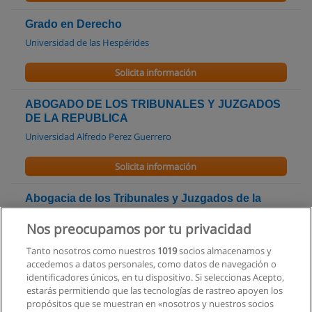
Grado en Derecho
Universidad de las Hespérides
Solicita información
ABOGADO DE LOS TRIBUNALES Y JUZGADOS
DE LA REPUBLICA
Universidad Alfredo Perez Guerrero
Solicita información
Abogacia de los Tribunales y Juzgados de la
República
Nos preocupamos por tu privacidad
Universidad Autónoma de Quito
Tanto nosotros como nuestros
1019
socios almacenamos y
Solicita información
accedemos a datos personales, como datos de navegación o
identificadores únicos, en tu dispositivo. Si seleccionas Acepto,
estarás permitiendo que las tecnologías de rastreo apoyen los
Curso - Planes de Sucesión y Selección de
propósitos que se muestran en «nosotros y nuestros socios
posibles sucesores