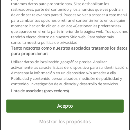
tratamos datos para proporcionar». Si se deshabilitan los
Carrera de Ingeniería Comercial
rastreadores, parte del contenido y los anuncios que ves podrían
UIDE - Universidad Internacional de Ecuador
dejar de ser relevantes para ti. Puedes volver a acceder a este menú
para cambiar tus opciones o retirar el consentimiento en cualquier
Solicita información
momento haciendo clic en el enlace «Gestionar las preferencias»
que aparece en el en la parte inferior de la página web. Tus opciones
tendrán efecto dentro de nuestro Sitio web. Para saber más,
consulta nuestra política de privacidad.
Tanto nosotros como nuestros asociados tratamos los datos
para proporcionar:
Reglas de uso
Utilizar datos de localización geográfica precisa. Analizar
activamente las características del dispositivo para su identificación.
Privacidad de datos
Almacenar la información en un dispositivo y/o acceder a ella.
Publicidad y contenido personalizados, medición de publicidad y
Contactar con Educaedu
contenido, investigación de audiencia y desarrollo de servicios.
Lista de asociados (proveedores)
Copyright © Educaedu Business S.L. - CIF : B-95610580: -
www.educaedu.com.ec
Acepto
Mostrar los propósitos