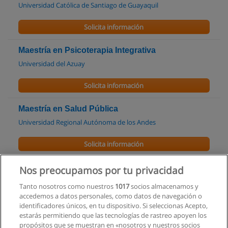
Universidad Católica de Santiago de Guayaquil
Solicita información
Maestría en Psicoterapia Integrativa
Universidad del Azuay
Solicita información
Maestría en Salud Pública
Universidad Regional Autónoma de los Andes
Solicita información
Maestría en gestión de los Servicios
Nos preocupamos por tu privacidad
Hospitalarios
Tanto nosotros como nuestros
1017
socios almacenamos y
Universidad Regional Autónoma de los Andes
accedemos a datos personales, como datos de navegación o
identificadores únicos, en tu dispositivo. Si seleccionas Acepto,
Solicita información
estarás permitiendo que las tecnologías de rastreo apoyen los
propósitos que se muestran en «nosotros y nuestros socios