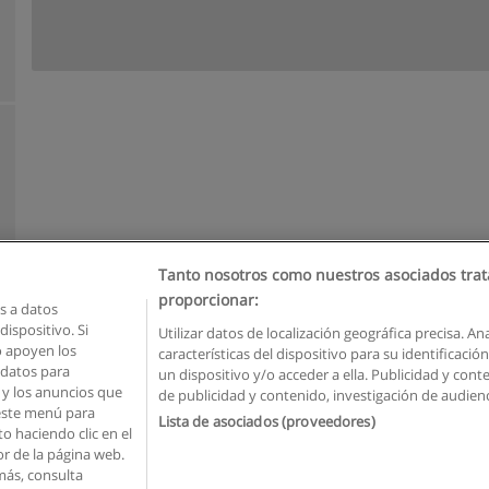
Tanto nosotros como nuestros asociados trat
proporcionar:
 a datos
ispositivo. Si
Utilizar datos de localización geográfica precisa. An
o apoyen los
características del dispositivo para su identificaci
Reglas de uso
Privacidad de datos
Contactar con Educaedu
 datos para
un dispositivo y/o acceder a ella. Publicidad y con
o y los anuncios que
de publicidad y contenido, investigación de audienci
Copyright © Educaedu Business S.L. - CIF : B-95610580: -
www.educaedu.com.ec
 este menú para
Lista de asociados (proveedores)
o haciendo clic en el
or de la página web.
más, consulta