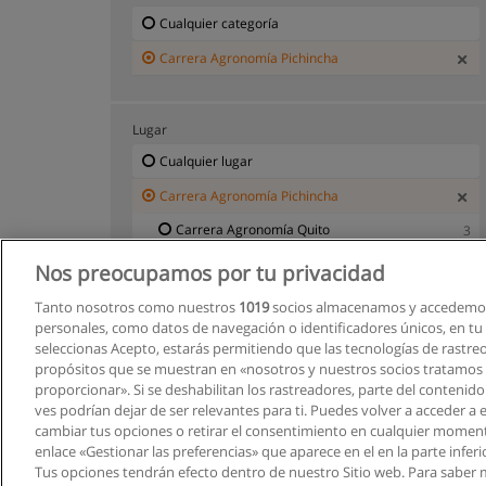
Cualquier categoría
Carrera Agronomía Pichincha
Lugar
Cualquier lugar
Carrera Agronomía Pichincha
Carrera Agronomía Quito
3
Nos preocupamos por tu privacidad
Tanto nosotros como nuestros
1019
socios almacenamos y accedemos
personales, como datos de navegación o identificadores únicos, en tu d
seleccionas Acepto, estarás permitiendo que las tecnologías de rastre
propósitos que se muestran en «nosotros y nuestros socios tratamos
proporcionar». Si se deshabilitan los rastreadores, parte del contenid
ves podrían dejar de ser relevantes para ti. Puedes volver a acceder a
cambiar tus opciones o retirar el consentimiento en cualquier moment
enlace «Gestionar las preferencias» que aparece en el en la parte inferi
Tus opciones tendrán efecto dentro de nuestro Sitio web. Para saber 