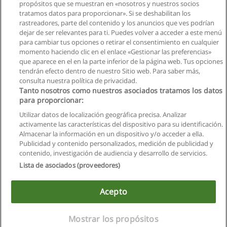
propósitos que se muestran en «nosotros y nuestros socios
tratamos datos para proporcionar». Si se deshabilitan los
rastreadores, parte del contenido y los anuncios que ves podrían
dejar de ser relevantes para ti. Puedes volver a acceder a este menú
para cambiar tus opciones o retirar el consentimiento en cualquier
momento haciendo clic en el enlace «Gestionar las preferencias»
que aparece en el en la parte inferior de la página web. Tus opciones
tendrán efecto dentro de nuestro Sitio web. Para saber más,
Siguiente
consulta nuestra política de privacidad.
Página
1
de
2
Tanto nosotros como nuestros asociados tratamos los datos
para proporcionar:
Utilizar datos de localización geográfica precisa. Analizar
activamente las características del dispositivo para su identificación.
Almacenar la información en un dispositivo y/o acceder a ella.
Reglas de uso
Publicidad y contenido personalizados, medición de publicidad y
contenido, investigación de audiencia y desarrollo de servicios.
Privacidad de datos
Lista de asociados (proveedores)
Contactar con Educaedu
Acepto
Copyright © Educaedu Business S.L. - CIF : B-95610580: -
www.educaedu.com.ec
Mostrar los propósitos