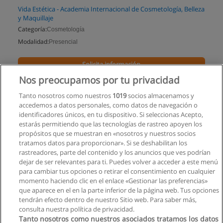
Vida Estética - Academia Internacional de Cosmetología, Belleza
y Maquillaje
Categoría:
Cosmetología
Modalidad:
Presencial
Solicita información
Nos preocupamos por tu privacidad
Impartido en:
Guayaquil
Tanto nosotros como nuestros
1019
socios almacenamos y
accedemos a datos personales, como datos de navegación o
identificadores únicos, en tu dispositivo. Si seleccionas Acepto,
estarás permitiendo que las tecnologías de rastreo apoyen los
propósitos que se muestran en «nosotros y nuestros socios
tratamos datos para proporcionar». Si se deshabilitan los
rastreadores, parte del contenido y los anuncios que ves podrían
dejar de ser relevantes para ti. Puedes volver a acceder a este menú
para cambiar tus opciones o retirar el consentimiento en cualquier
momento haciendo clic en el enlace «Gestionar las preferencias»
que aparece en el en la parte inferior de la página web. Tus opciones
tendrán efecto dentro de nuestro Sitio web. Para saber más,
consulta nuestra política de privacidad.
Tanto nosotros como nuestros asociados tratamos los datos