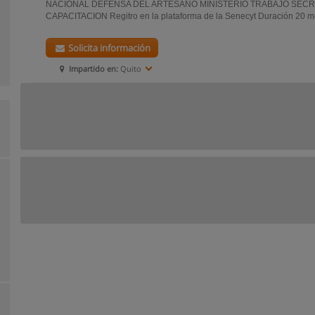
NACIONAL DEFENSA DEL ARTESANO MINISTERIO TRABAJO SECR
CAPACITACION Regitro en la plataforma de la Senecyt Duración 20 me
Solicita información
Impartido en:
Quito