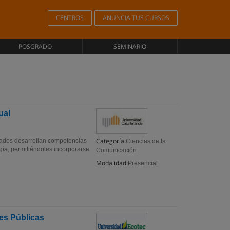
CENTROS
ANUNCIA TUS CURSOS
POSGRADO
SEMINARIO
ual
Categoría:
sados desarrollan competencias
Ciencias de la
ogía, permitiéndoles incorporarse
Comunicación
Modalidad:
Presencial
es Públicas