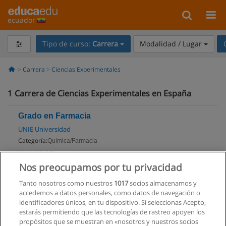
ecuador
Tipo de curso:
Carrera
Modalidad / Lugar
Carrera
Ciencias Experimentales
1
Carrera de Ciencias Experimentales en España
Grado en Farmacia
UNIE Universidad
Categoría:
Química/Farmacia
Modalidad:
Presencial
Nos preocupamos por tu privacidad
Solicita información
Tanto nosotros como nuestros
1017
socios almacenamos y
accedemos a datos personales, como datos de navegación o
identificadores únicos, en tu dispositivo. Si seleccionas Acepto,
estarás permitiendo que las tecnologías de rastreo apoyen los
propósitos que se muestran en «nosotros y nuestros socios