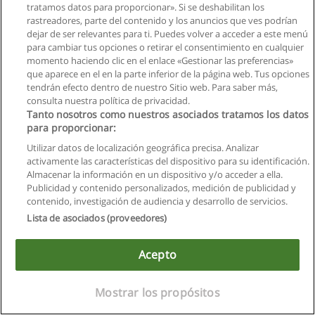
tratamos datos para proporcionar». Si se deshabilitan los
rastreadores, parte del contenido y los anuncios que ves podrían
dejar de ser relevantes para ti. Puedes volver a acceder a este menú
para cambiar tus opciones o retirar el consentimiento en cualquier
momento haciendo clic en el enlace «Gestionar las preferencias»
que aparece en el en la parte inferior de la página web. Tus opciones
tendrán efecto dentro de nuestro Sitio web. Para saber más,
Reglas de uso
consulta nuestra política de privacidad.
Tanto nosotros como nuestros asociados tratamos los datos
Privacidad de datos
para proporcionar:
Contactar con Educaedu
Utilizar datos de localización geográfica precisa. Analizar
activamente las características del dispositivo para su identificación.
Copyright © Educaedu Business S.L. - CIF : B-95610580: -
Almacenar la información en un dispositivo y/o acceder a ella.
www.educaedu.com.ec
Publicidad y contenido personalizados, medición de publicidad y
contenido, investigación de audiencia y desarrollo de servicios.
Lista de asociados (proveedores)
Acepto
Mostrar los propósitos