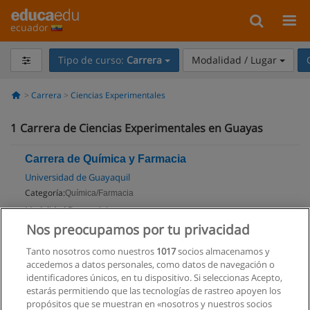
ecuador
Tipo de curso:
Carrera
Modalidad / Lugar
Carrera
Ciencias Experimentales
1
Carrera de Ciencias Experimentales en Guayas
Carrera de Química y Farmacia
Universidad de Guayaquil
Categoría:
Química/Farmacia
Modalidad:
Presencial
Nos preocupamos por tu privacidad
Solicita información
Tanto nosotros como nuestros
1017
socios almacenamos y
Impartido en:
accedemos a datos personales, como datos de navegación o
Guayaquil
identificadores únicos, en tu dispositivo. Si seleccionas Acepto,
estarás permitiendo que las tecnologías de rastreo apoyen los
propósitos que se muestran en «nosotros y nuestros socios