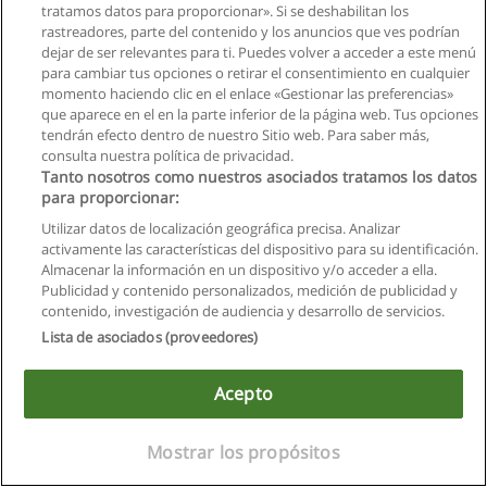
tratamos datos para proporcionar». Si se deshabilitan los
rastreadores, parte del contenido y los anuncios que ves podrían
dejar de ser relevantes para ti. Puedes volver a acceder a este menú
para cambiar tus opciones o retirar el consentimiento en cualquier
momento haciendo clic en el enlace «Gestionar las preferencias»
que aparece en el en la parte inferior de la página web. Tus opciones
tendrán efecto dentro de nuestro Sitio web. Para saber más,
consulta nuestra política de privacidad.
Tanto nosotros como nuestros asociados tratamos los datos
Reglas de uso
para proporcionar:
Privacidad de datos
Utilizar datos de localización geográfica precisa. Analizar
activamente las características del dispositivo para su identificación.
Contactar con Educaedu
Almacenar la información en un dispositivo y/o acceder a ella.
Publicidad y contenido personalizados, medición de publicidad y
contenido, investigación de audiencia y desarrollo de servicios.
Copyright © Educaedu Business S.L. - CIF : B-95610580: -
www.educaedu.com.ec
Lista de asociados (proveedores)
Acepto
Mostrar los propósitos