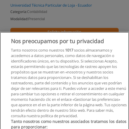
Universidad Técnica Particular de Loja - Ecuador
Categoría:
Contabilidad
Modalidad:
Presencial
Solicita información
Nos preocupamos por tu privacidad
Impartido en:
Loja
Tanto nosotros como nuestros
1017
socios almacenamos y
accedemos a datos personales, como datos de navegación o
identificadores únicos, en tu dispositivo. Si seleccionas Acepto,
estarás permitiendo que las tecnologías de rastreo apoyen los
propósitos que se muestran en «nosotros y nuestros socios
tratamos datos para proporcionar». Si se deshabilitan los
rastreadores, parte del contenido y los anuncios que ves podrían
dejar de ser relevantes para ti. Puedes volver a acceder a este menú
para cambiar tus opciones o retirar el consentimiento en cualquier
momento haciendo clic en el enlace «Gestionar las preferencias»
que aparece en el en la parte inferior de la página web. Tus opciones
tendrán efecto dentro de nuestro Sitio web. Para saber más,
consulta nuestra política de privacidad.
Tanto nosotros como nuestros asociados tratamos los datos
para proporcionar: