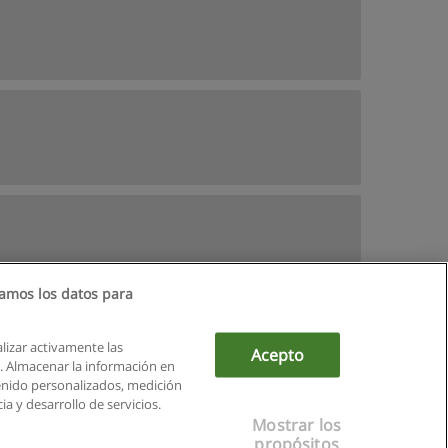
amos los datos para
alizar activamente las
Acepto
ón. Almacenar la información en
tenido personalizados, medición
a y desarrollo de servicios.
Mostrar los
propósitos