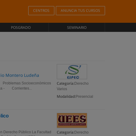
CENTROS
ANUNCIA TUS CURSOS
POSGRADO
SEMINARIO
ulio Montero Ludeña
Categoría:
 Problemas Socioeconómicos
Derecho
ica - Corrientes...
Varios
Modalidad:
Presencial
lico
Categoría:
en Derecho Público La Facultad
Derecho