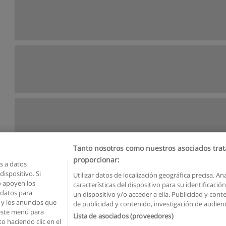
Tanto nosotros como nuestros asociados trat
proporcionar:
 a datos
ispositivo. Si
Utilizar datos de localización geográfica precisa. An
o apoyen los
características del dispositivo para su identificaci
Reglas de uso
Privacidad de datos
Contactar con Educaedu
 datos para
un dispositivo y/o acceder a ella. Publicidad y con
o y los anuncios que
de publicidad y contenido, investigación de audienci
Copyright © Educaedu Business S.L. - CIF : B-95610580: -
www.educaedu.com.ec
 este menú para
Lista de asociados (proveedores)
o haciendo clic en el