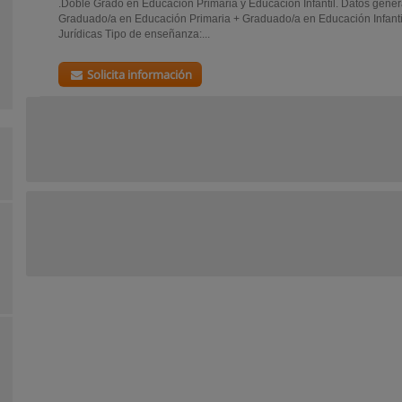
.Doble Grado en Educación Primaria y Educación Infantil. Datos gene
Graduado/a en Educación Primaria + Graduado/a en Educación Infanti
Jurídicas Tipo de enseñanza:...
Solicita información