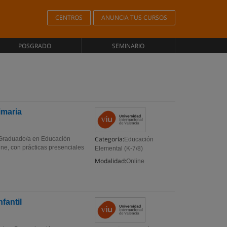
CENTROS
ANUNCIA TUS CURSOS
POSGRADO
SEMINARIO
imaria
Categoría:
 Graduado/a en Educación
Educación
ne, con prácticas presenciales
Elemental (K-7/8)
Modalidad:
Online
fantil