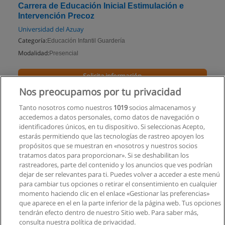
Carrera de Educación Inicial Estimulación e
Intervención Precoz
Universidad del Azuay
Categoría:
Educación Infantil Guardería
Modalidad:
Presencial
Solicita información
Nos preocupamos por tu privacidad
Impartido en:
Cuenca
Tanto nosotros como nuestros
1019
socios almacenamos y
accedemos a datos personales, como datos de navegación o
identificadores únicos, en tu dispositivo. Si seleccionas Acepto,
estarás permitiendo que las tecnologías de rastreo apoyen los
propósitos que se muestran en «nosotros y nuestros socios
tratamos datos para proporcionar». Si se deshabilitan los
rastreadores, parte del contenido y los anuncios que ves podrían
dejar de ser relevantes para ti. Puedes volver a acceder a este menú
para cambiar tus opciones o retirar el consentimiento en cualquier
momento haciendo clic en el enlace «Gestionar las preferencias»
que aparece en el en la parte inferior de la página web. Tus opciones
tendrán efecto dentro de nuestro Sitio web. Para saber más,
consulta nuestra política de privacidad.