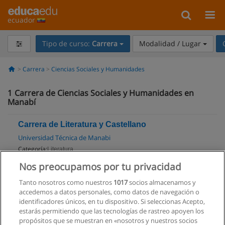
ecuador
Tipo de curso:
Carrera
Modalidad / Lugar
Carrera
Ciencias Sociales y Humanidades
1
Carrera de Ciencias Sociales y Humanidades en
Manabí
Carrera de Literatura y Castellano
Universidad Técnica de Manabi
Categoría:
Literatura
Modalidad:
Presencial
Nos preocupamos por tu privacidad
Tanto nosotros como nuestros
1017
socios almacenamos y
Solicita información
accedemos a datos personales, como datos de navegación o
Impartido en:
identificadores únicos, en tu dispositivo. Si seleccionas Acepto,
Portoviejo
estarás permitiendo que las tecnologías de rastreo apoyen los
propósitos que se muestran en «nosotros y nuestros socios