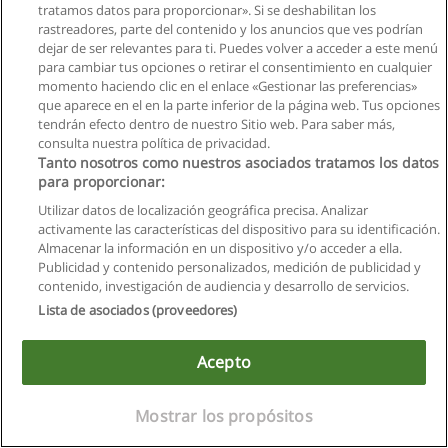
tratamos datos para proporcionar». Si se deshabilitan los
rastreadores, parte del contenido y los anuncios que ves podrían
dejar de ser relevantes para ti. Puedes volver a acceder a este menú
para cambiar tus opciones o retirar el consentimiento en cualquier
momento haciendo clic en el enlace «Gestionar las preferencias»
que aparece en el en la parte inferior de la página web. Tus opciones
tendrán efecto dentro de nuestro Sitio web. Para saber más,
consulta nuestra política de privacidad.
Tanto nosotros como nuestros asociados tratamos los datos
para proporcionar:
Reglas de uso
Utilizar datos de localización geográfica precisa. Analizar
Privacidad de datos
activamente las características del dispositivo para su identificación.
Almacenar la información en un dispositivo y/o acceder a ella.
Contactar con Educaedu
Publicidad y contenido personalizados, medición de publicidad y
contenido, investigación de audiencia y desarrollo de servicios.
Copyright © Educaedu Business S.L. - CIF : B-95610580: -
Lista de asociados (proveedores)
www.educaedu.com.ec
Acepto
Este sitio utiliza cookies.
Si continua navegando, consideramos que acepta su uso.
Mostrar los propósitos
Ver más
|
X