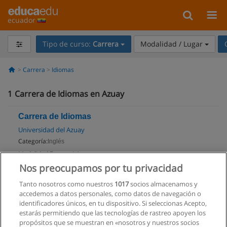
ecuador
Tipo de curso:
Carrera
Modalidad / Lugar
Carrera
Idiomas
1
Carrera de Idiomas en Azuay
Carrera de Idiomas
Universidad del Azuay
Categoría:
Inglés
Modalidad:
Presencial
Nos preocupamos por tu privacidad
Solicita información
Tanto nosotros como nuestros
1017
socios almacenamos y
Impartido en:
accedemos a datos personales, como datos de navegación o
Cuenca
identificadores únicos, en tu dispositivo. Si seleccionas Acepto,
estarás permitiendo que las tecnologías de rastreo apoyen los
propósitos que se muestran en «nosotros y nuestros socios