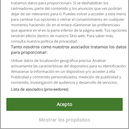
tratamos datos para proporcionar». Si se deshabilitan los
rastreadores, parte del contenido y los anuncios que ves podrían
dejar de ser relevantes para ti. Puedes volver a acceder a este menú
para cambiar tus opciones o retirar el consentimiento en cualquier
momento haciendo clic en el enlace «Gestionar las preferencias»
que aparece en el en la parte inferior de la página web. Tus opciones
tendrán efecto dentro de nuestro Sitio web. Para saber más,
consulta nuestra política de privacidad.
Tanto nosotros como nuestros asociados tratamos los datos
Reglas de uso
para proporcionar:
Privacidad de datos
Utilizar datos de localización geográfica precisa. Analizar
activamente las características del dispositivo para su identificación.
Contactar con Educaedu
Almacenar la información en un dispositivo y/o acceder a ella.
Publicidad y contenido personalizados, medición de publicidad y
contenido, investigación de audiencia y desarrollo de servicios.
Copyright © Educaedu Business S.L. - CIF : B-95610580: -
www.educaedu.com.ec
Lista de asociados (proveedores)
Acepto
Mostrar los propósitos