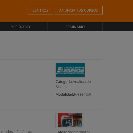
CENTROS
ANUNCIA TUS CURSOS
POSGRADO
SEMINARIO
Categoría:
Analista de
Sistemas
Modalidad:
Presencial
Categoría:
e y redes infomáticas
Informática