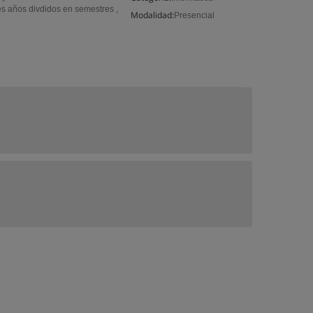
es años divdidos en semestres ,
Modalidad:
Presencial