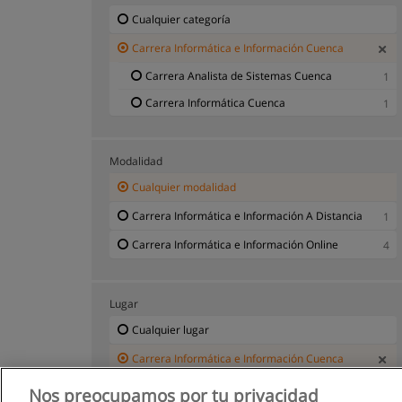
Cualquier categoría
Carrera Informática e Información Cuenca
Carrera Analista de Sistemas Cuenca
1
Carrera Informática Cuenca
1
Modalidad
Cualquier modalidad
Carrera Informática e Información A Distancia
1
Carrera Informática e Información Online
4
Lugar
Cualquier lugar
Carrera Informática e Información Cuenca
Nos preocupamos por tu privacidad