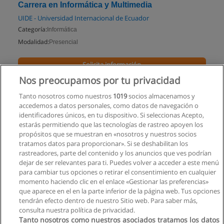
Carrera en Informática y Multimedia
UIDE - Universidad Internacional de Ecuador
Categoría:
Informática
Modalidad:
Presencial
Solicita información
Nos preocupamos por tu privacidad
Impartido en:
Loja
Tanto nosotros como nuestros
1019
socios almacenamos y
accedemos a datos personales, como datos de navegación o
identificadores únicos, en tu dispositivo. Si seleccionas Acepto,
estarás permitiendo que las tecnologías de rastreo apoyen los
propósitos que se muestran en «nosotros y nuestros socios
tratamos datos para proporcionar». Si se deshabilitan los
rastreadores, parte del contenido y los anuncios que ves podrían
dejar de ser relevantes para ti. Puedes volver a acceder a este menú
para cambiar tus opciones o retirar el consentimiento en cualquier
momento haciendo clic en el enlace «Gestionar las preferencias»
que aparece en el en la parte inferior de la página web. Tus opciones
tendrán efecto dentro de nuestro Sitio web. Para saber más,
consulta nuestra política de privacidad.
Tanto nosotros como nuestros asociados tratamos los datos