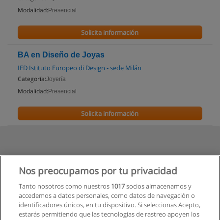
Modalidad:
Presencial
Solicita información
BA en Diseño de Joyas
IED Istituto Europeo di Design - sede Milán
Categoría:
Joyería
Modalidad:
Presencial
Solicita información
Nos preocupamos por tu privacidad
Tanto nosotros como nuestros
1017
socios almacenamos y
accedemos a datos personales, como datos de navegación o
identificadores únicos, en tu dispositivo. Si seleccionas Acepto,
estarás permitiendo que las tecnologías de rastreo apoyen los