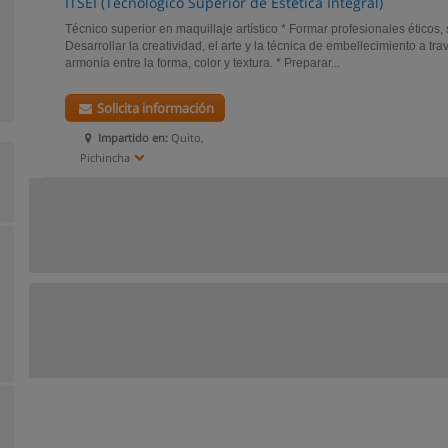
ITSEI (Tecnológico Superior de Estética Integral)
Técnico superior en maquillaje artístico * Formar profesionales éticos, 
Desarrollar la creatividad, el arte y la técnica de embellecimiento a tr
armonía entre la forma, color y textura. * Preparar...
Solicita información
Impartido en:
Quito,
Pichincha