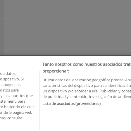
Tanto nosotros como nuestros asociados trat
proporcionar:
 a datos
ispositivo. Si
Utilizar datos de localización geográfica precisa. An
o apoyen los
características del dispositivo para su identificaci
Reglas de uso
Privacidad de datos
Contactar con Educaedu
 datos para
un dispositivo y/o acceder a ella. Publicidad y con
o y los anuncios que
de publicidad y contenido, investigación de audienci
Copyright © Educaedu Business S.L. - CIF : B-95610580: -
www.educaedu.com.ec
 este menú para
Lista de asociados (proveedores)
o haciendo clic en el
or de la página web.
más, consulta
o utiliza cookies.
Si continua navegando, consideramos que acepta su uso.
Ver m