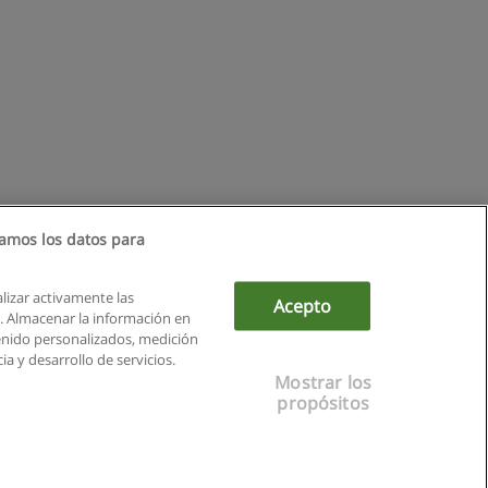
amos los datos para
alizar activamente las
Acepto
ón. Almacenar la información en
tenido personalizados, medición
a y desarrollo de servicios.
Mostrar los
propósitos
ás
|
X