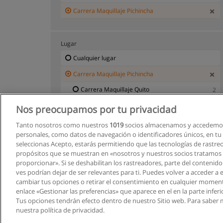
Carrera Maquillaje Pichincha
Lugar
Cualquier lugar
Carrera Maquillaje Pichincha
Carrera Maquillaje Quito
2
Nos preocupamos por tu privacidad
Tanto nosotros como nuestros
1019
socios almacenamos y accedemos
personales, como datos de navegación o identificadores únicos, en tu d
seleccionas Acepto, estarás permitiendo que las tecnologías de rastre
propósitos que se muestran en «nosotros y nuestros socios tratamos
proporcionar». Si se deshabilitan los rastreadores, parte del contenid
ves podrían dejar de ser relevantes para ti. Puedes volver a acceder a
cambiar tus opciones o retirar el consentimiento en cualquier moment
enlace «Gestionar las preferencias» que aparece en el en la parte inferi
Tus opciones tendrán efecto dentro de nuestro Sitio web. Para saber 
nuestra política de privacidad.
Este siti