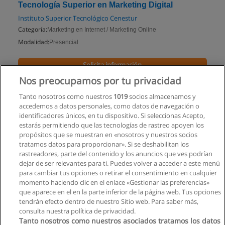
Tecnología Superior en Marketing Digital
Instituto Superior Tecnológico Cenestur
Categoría:
Marketing en Internet / Marketing Online
Modalidad:
Presencial
Solicita información
Nos preocupamos por tu privacidad
Impartido en:
Quito
Tanto nosotros como nuestros
1019
socios almacenamos y
accedemos a datos personales, como datos de navegación o
identificadores únicos, en tu dispositivo. Si seleccionas Acepto,
estarás permitiendo que las tecnologías de rastreo apoyen los
propósitos que se muestran en «nosotros y nuestros socios
tratamos datos para proporcionar». Si se deshabilitan los
rastreadores, parte del contenido y los anuncios que ves podrían
dejar de ser relevantes para ti. Puedes volver a acceder a este menú
para cambiar tus opciones o retirar el consentimiento en cualquier
momento haciendo clic en el enlace «Gestionar las preferencias»
que aparece en el en la parte inferior de la página web. Tus opciones
tendrán efecto dentro de nuestro Sitio web. Para saber más,
consulta nuestra política de privacidad.
Tanto nosotros como nuestros asociados tratamos los datos