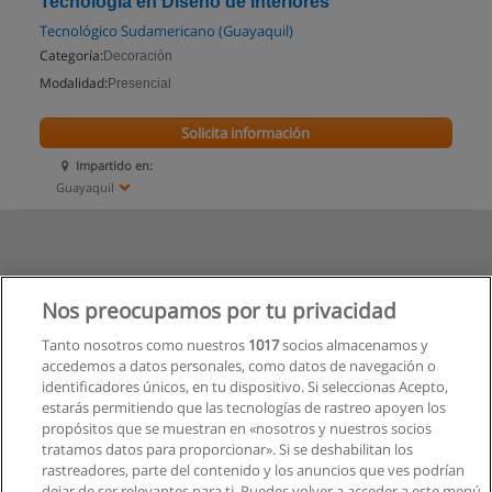
Tecnología en Diseño de Interiores
Tecnológico Sudamericano (Guayaquil)
Categoría:
Decoración
Modalidad:
Presencial
Solicita información
Impartido en:
Guayaquil
Nos preocupamos por tu privacidad
Tanto nosotros como nuestros
1017
socios almacenamos y
accedemos a datos personales, como datos de navegación o
identificadores únicos, en tu dispositivo. Si seleccionas Acepto,
estarás permitiendo que las tecnologías de rastreo apoyen los
propósitos que se muestran en «nosotros y nuestros socios
tratamos datos para proporcionar». Si se deshabilitan los
rastreadores, parte del contenido y los anuncios que ves podrían
dejar de ser relevantes para ti. Puedes volver a acceder a este menú