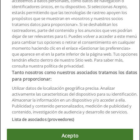
accedemos a datos personales, como datos de navegación o
identificadores únicos, en tu dispositivo. Si seleccionas Acepto,
estarás permitiendo que las tecnologías de rastreo apoyen los
propósitos que se muestran en «nosotros y nuestros socios
tratamos datos para proporcionar». Si se deshabilitan los
rastreadores, parte del contenido y los anuncios que ves podrían
dejar de ser relevantes para ti. Puedes volver a acceder a este menú
para cambiar tus opciones o retirar el consentimiento en cualquier
Ver cursos históricos
momento haciendo clic en el enlace «Gestionar las preferencias»
que aparece en el en la parte inferior de la página web. Tus opciones
tendrán efecto dentro de nuestro Sitio web. Para saber más,
consulta nuestra política de privacidad.
Tanto nosotros como nuestros asociados tratamos los datos
para proporcionar:
Reglas de uso
Utilizar datos de localización geográfica precisa. Analizar
activamente las características del dispositivo para su identificación.
Privacidad de datos
Almacenar la información en un dispositivo y/o acceder a ella.
Publicidad y contenido personalizados, medición de publicidad y
Contactar con Educaedu
contenido, investigación de audiencia y desarrollo de servicios.
Lista de asociados (proveedores)
Copyright © Educaedu Business S.L. - CIF : B-95610580: -
www.educaedu.com.ec
Acepto