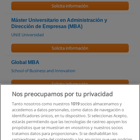
Solicita información
Máster Universitario en Administración y
Dirección de Empresas (MBA)
UNIE Universidad
Solicita información
Global MBA
School of Business and Innovation
Solicita información
Nos preocupamos por tu privacidad
Global MBA
Tanto nosotros como nuestros
1019
socios almacenamos y
Università Telematica Internazionale Uninettuno
accedemos a datos personales, como datos de navegación o
identificadores únicos, en tu dispositivo. Si seleccionas Acepto,
Solicita información
estarás permitiendo que las tecnologías de rastreo apoyen los
propósitos que se muestran en «nosotros y nuestros socios
tratamos datos para proporcionar». Si se deshabilitan los
Máster Universitario en Administración y
rastreadores, parte del contenido y los anuncios que ves podrían