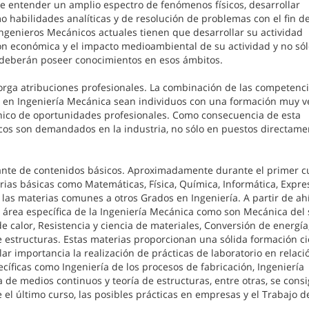
e entender un amplio espectro de fenómenos físicos, desarrollar
o habilidades analíticas y de resolución de problemas con el fin d
Ingenieros Mecánicos actuales tienen que desarrollar su actividad
ón económica y el impacto medioambiental de su actividad y no sól
 deberán poseer conocimientos en esos ámbitos.
torga atribuciones profesionales. La combinación de las competenc
en Ingeniería Mecánica sean individuos con una formación muy ver
ico de oportunidades profesionales. Como consecuencia de esta
cos son demandados en la industria, no sólo en puestos directame
ante de contenidos básicos. Aproximadamente durante el primer cu
rias básicas como Matemáticas, Física, Química, Informática, Expre
e las materias comunes a otros Grados en Ingeniería. A partir de ah
l área específica de la Ingeniería Mecánica como son Mecánica del 
 calor, Resistencia y ciencia de materiales, Conversión de energía
 estructuras. Estas materias proporcionan una sólida formación cie
lar importancia la realización de prácticas de laboratorio en relaci
cíficas como Ingeniería de los procesos de fabricación, Ingeniería
e medios continuos y teoría de estructuras, entre otras, se cons
 el último curso, las posibles prácticas en empresas y el Trabajo d