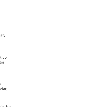
NED -
stido
tos,
s
elar,
ar), la