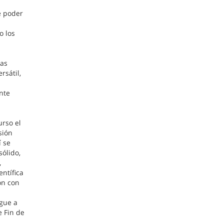
e poder
o los
ias
sátil,
nte
rso el
sión
í se
sólido,
,
ntífica
ón con
igue a
e Fin de