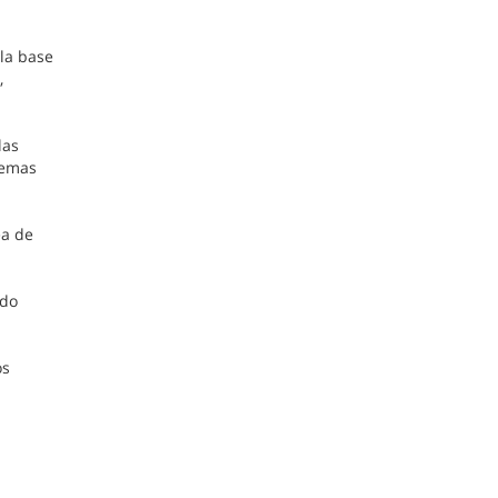
la base
,
.
las
lemas
ea de
ado
os