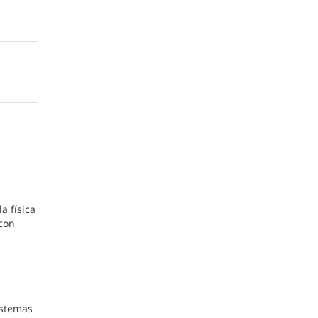
n
a física
 con
istemas