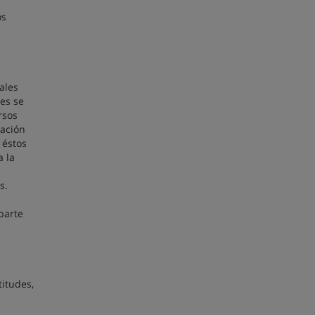
os
ales
es se
rsos
lación
 éstos
a la
s.
parte
itudes,