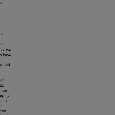
 y
po.
os,
 varios
e lejos
acidad
Red
NED
n ser
uipo y
ar a
je
ción