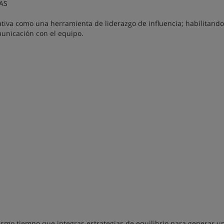
AS
tiva como una herramienta de liderazgo de influencia; habilitand
municación con el equipo.
smo tiempo que integras estrategias de equilibrio para generar u