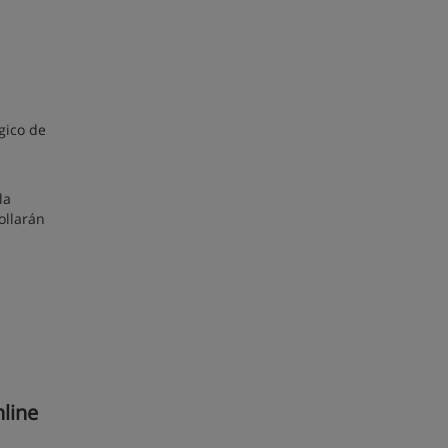
gico de
la
ollarán
nline