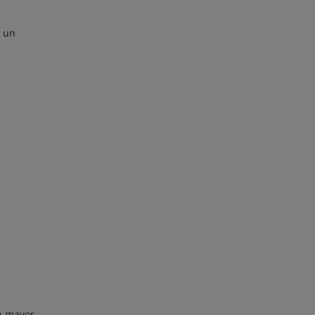
o un
n mayor