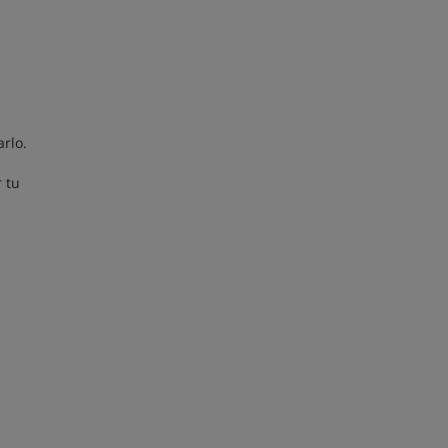
e
rlo.
r tu