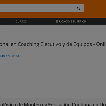
CURSOS
EDUCACIÓN SUPERIOR
ional en Coaching Ejecutivo y de Equipos - Onl
nua en Línea
ológico de Monterrey Educación Continua en Lí