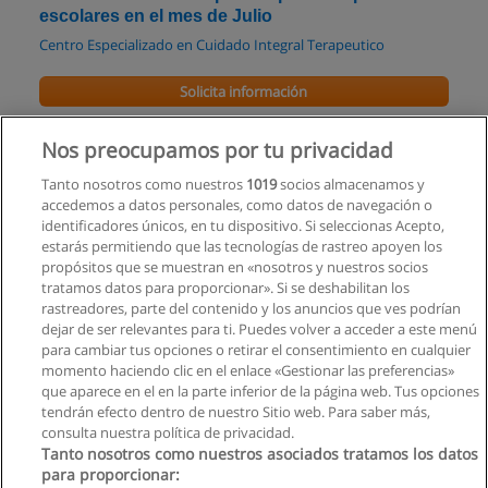
escolares en el mes de Julio
Centro Especializado en Cuidado Integral Terapeutico
Solicita información
Curso de Estimulación Temprana para bebés
Nos preocupamos por tu privacidad
hasta los 36 meses
Tanto nosotros como nuestros
1019
socios almacenamos y
Centro Especializado en Cuidado Integral Terapeutico
accedemos a datos personales, como datos de navegación o
identificadores únicos, en tu dispositivo. Si seleccionas Acepto,
Solicita información
estarás permitiendo que las tecnologías de rastreo apoyen los
propósitos que se muestran en «nosotros y nuestros socios
tratamos datos para proporcionar». Si se deshabilitan los
rastreadores, parte del contenido y los anuncios que ves podrían
dejar de ser relevantes para ti. Puedes volver a acceder a este menú
para cambiar tus opciones o retirar el consentimiento en cualquier
Reglas de uso
momento haciendo clic en el enlace «Gestionar las preferencias»
que aparece en el en la parte inferior de la página web. Tus opciones
Privacidad de datos
tendrán efecto dentro de nuestro Sitio web. Para saber más,
consulta nuestra política de privacidad.
Contactar con Educaedu
Tanto nosotros como nuestros asociados tratamos los datos
para proporcionar: