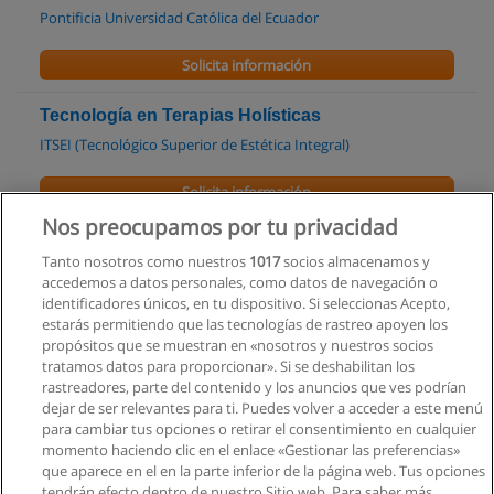
Pontificia Universidad Católica del Ecuador
Solicita información
Tecnología en Terapias Holísticas
ITSEI (Tecnológico Superior de Estética Integral)
Solicita información
Nos preocupamos por tu privacidad
Cuso de Cómo elaborar el manual de producción
Tanto nosotros como nuestros
1017
socios almacenamos y
Centro de Formación Empresarial
accedemos a datos personales, como datos de navegación o
identificadores únicos, en tu dispositivo. Si seleccionas Acepto,
Solicita información
estarás permitiendo que las tecnologías de rastreo apoyen los
propósitos que se muestran en «nosotros y nuestros socios
tratamos datos para proporcionar». Si se deshabilitan los
Curso de Estudio de Tiempos y Movimientos
rastreadores, parte del contenido y los anuncios que ves podrían
Centro de Formación Empresarial
dejar de ser relevantes para ti. Puedes volver a acceder a este menú
para cambiar tus opciones o retirar el consentimiento en cualquier
Solicita información
momento haciendo clic en el enlace «Gestionar las preferencias»
que aparece en el en la parte inferior de la página web. Tus opciones
tendrán efecto dentro de nuestro Sitio web. Para saber más,