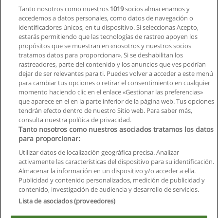
Corporación Internacional de Educación Superior CIIDECO
Tanto nosotros como nuestros
1019
socios almacenamos y
accedemos a datos personales, como datos de navegación o
Solicita información
identificadores únicos, en tu dispositivo. Si seleccionas Acepto,
estarás permitiendo que las tecnologías de rastreo apoyen los
propósitos que se muestran en «nosotros y nuestros socios
Diplomado - Gerencial para Cooperativas de
tratamos datos para proporcionar». Si se deshabilitan los
Ahorro y Crédito
rastreadores, parte del contenido y los anuncios que ves podrían
Corporación Internacional de Educación Superior CIIDECO
dejar de ser relevantes para ti. Puedes volver a acceder a este menú
para cambiar tus opciones o retirar el consentimiento en cualquier
Solicita información
momento haciendo clic en el enlace «Gestionar las preferencias»
que aparece en el en la parte inferior de la página web. Tus opciones
tendrán efecto dentro de nuestro Sitio web. Para saber más,
consulta nuestra política de privacidad.
Tanto nosotros como nuestros asociados tratamos los datos
para proporcionar:
Reglas de uso
Utilizar datos de localización geográfica precisa. Analizar
activamente las características del dispositivo para su identificación.
Privacidad de datos
Almacenar la información en un dispositivo y/o acceder a ella.
Publicidad y contenido personalizados, medición de publicidad y
Contactar con Educaedu
contenido, investigación de audiencia y desarrollo de servicios.
Lista de asociados (proveedores)
Copyright © Educaedu Business S.L. - CIF : B-95610580: -
www.educaedu.com.ec